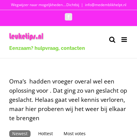
Ga
Wegwijzer naar mogeljkheden....Dichtbij
|
info@medemblikhelpt.nl
naar
Facebook
inhoud
Eenzaam? hulpvraag, contacten
Oma’s hadden vroeger overal wel een
oplossing voor . Dat ging zo van geslacht op
geslacht. Helaas gaat veel kennis verloren,
maar hier proberen wij het weer bij elkaar
te brengen
Newest
Hottest
Most votes