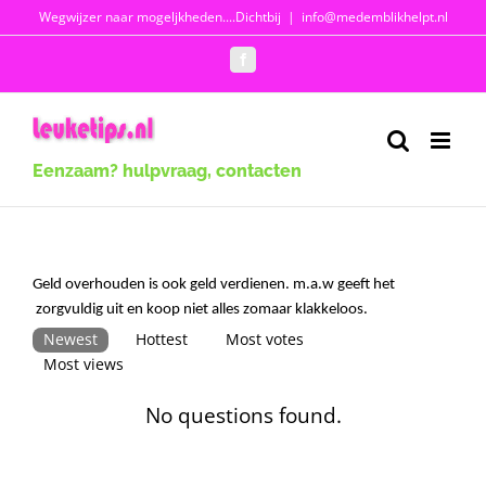
Ga
Wegwijzer naar mogeljkheden....Dichtbij
|
info@medemblikhelpt.nl
naar
Facebook
inhoud
Eenzaam? hulpvraag, contacten
Geld overhouden is ook geld verdienen. m.a.w geeft het
zorgvuldig uit en koop niet alles zomaar klakkeloos.
Newest
Hottest
Most votes
Most views
No questions found.